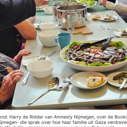
ond: Harry de Ridder van Amnesty Nijmegen, over de Book
Nijmegen- die sprak over hoe haar familie uit Gaza verdrev