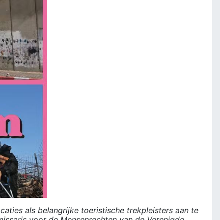
caties als belangrijke toeristische trekpleisters aan te
ommissaris voor de Mensenrechten van de Verenigde