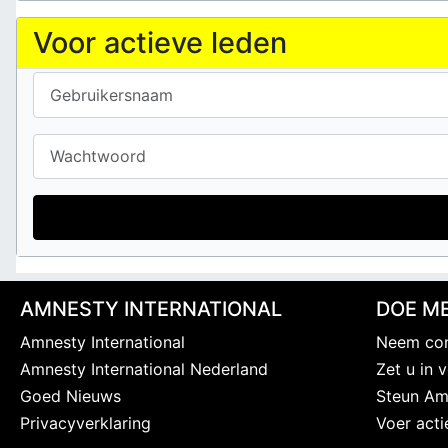
Voor actieve leden
Gebruikersnaam
Wachtwoord
AMNESTY INTERNATIONAL
DOE ME
Amnesty International
Neem con
Amnesty International Nederland
Zet u in
Goed Nieuws
Steun Am
Privacyverklaring
Voer acti