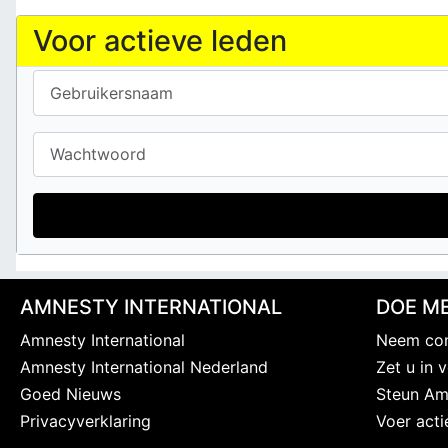
Voor actieve leden
Gebruikersnaam
Wachtwoord
AMNESTY INTERNATIONAL
DOE ME
Amnesty International
Neem con
Amnesty International Nederland
Zet u in
Goed Nieuws
Steun Am
Privacyverklaring
Voer acti