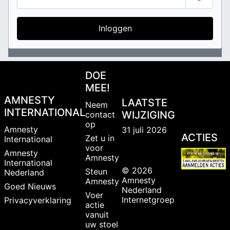
Toon w
Inloggen
DOE
MEE!
AMNESTY
LAATSTE
Neem
INTERNATIONAL
WIJZIGING
contact
op
Amnesty
31 juli 2026
ACTIES
Zet u in
International
voor
Amnesty
Amnesty
International
© 2026
Steun
Nederland
Amnesty
Amnesty
Goed Nieuws
Nederland
Voer
Internetgroep
Privacyverklaring
actie
vanuit
uw stoel