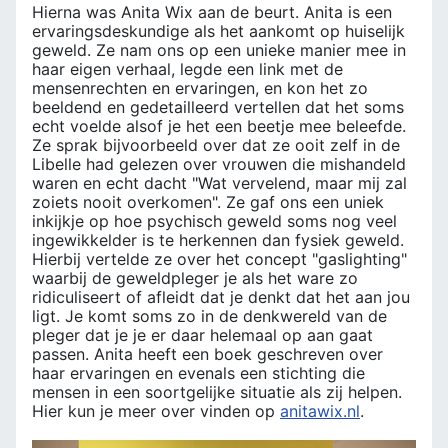
Hierna was Anita Wix aan de beurt. Anita is een
ervaringsdeskundige als het aankomt op huiselijk
geweld. Ze nam ons op een unieke manier mee in
haar eigen verhaal, legde een link met de
mensenrechten en ervaringen, en kon het zo
beeldend en gedetailleerd vertellen dat het soms
echt voelde alsof je het een beetje mee beleefde.
Ze sprak bijvoorbeeld over dat ze ooit zelf in de
Libelle had gelezen over vrouwen die mishandeld
waren en echt dacht "Wat vervelend, maar mij zal
zoiets nooit overkomen". Ze gaf ons een uniek
inkijkje op hoe psychisch geweld soms nog veel
ingewikkelder is te herkennen dan fysiek geweld.
Hierbij vertelde ze over het concept "gaslighting"
waarbij de geweldpleger je als het ware zo
ridiculiseert of afleidt dat je denkt dat het aan jou
ligt. Je komt soms zo in de denkwereld van de
pleger dat je je er daar helemaal op aan gaat
passen. Anita heeft een boek geschreven over
haar ervaringen en evenals een stichting die
mensen in een soortgelijke situatie als zij helpen.
Hier kun je meer over vinden op
anitawix.nl
.