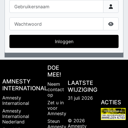
Gebruikersnaam
Wachtwoord
Toon w
Inloggen
DOE
MEE!
AMNESTY
LAATSTE
Neem
INTERNATIONAL
WIJZIGING
contact
op
Amnesty
31 juli 2026
ACTIES
Zet u in
International
voor
Amnesty
Amnesty
International
© 2026
Steun
Nederland
Amnesty
Amnesty