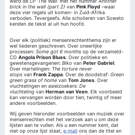
werd de LP ‘The Wall’ met het nummer
Another
brick in the wall (part 2)
van
Pink Floyd
–waar
deze vier regels uit komen- in Zuid-Afrika
verboden. Tevergeefs. Alle scholieren van Soweto
kenden de tekst al uit hun hoofd.
Over elk (politiek) mensenrechtenthema zijn er
wel liederen geschreven. Over oneerlijke
processen:
Some got 6 months
op de verzameld-
CD
Angola Prison Blues
. Over politieke en
gewetensgevangenen:
Biko
van
Peter Gabriel
.
Over martelingen:
The torture never
stops
van
Frank Zappa
. Over de doodstraf:
Green
green grass of home
van
Tom Jones
. Over
vluchtelingen en asielzoekers:
De
vluchteling
van
Herman van Veen
. Elk voorbeeld
kan vervangen worden door tien, twintig of meer
andere voorbeelden.
Wij geven hieronder voorbeelden van muziek over
mensenrechten met het verzoek aan u om deze
lijsten aan te vullen. Als u een nummer kent, dat
niet op onze lijst staat,
e-mail
ons dan de titel en