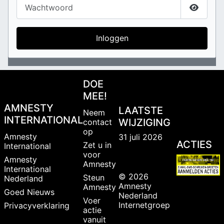
Toon w
Inloggen
DOE
MEE!
AMNESTY
LAATSTE
Neem
INTERNATIONAL
WIJZIGING
contact
op
Amnesty
31 juli 2026
ACTIES
Zet u in
International
voor
Amnesty
Amnesty
International
© 2026
Steun
Nederland
Amnesty
Amnesty
Goed Nieuws
Nederland
Voer
Internetgroep
Privacyverklaring
actie
vanuit