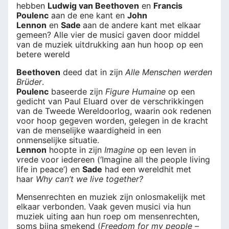
hebben
Ludwig van Beethoven
en
Francis
Poulenc
aan de ene kant en
John
Lennon
en
Sade
aan de andere kant met elkaar
gemeen? Alle vier de musici gaven door middel
van de muziek uitdrukking aan hun hoop op een
betere wereld
Beethoven
deed dat in zijn
Alle Menschen werden
Brüder
.
Poulenc
baseerde zijn
Figure Humaine
op een
gedicht van Paul Eluard over de verschrikkingen
van de Tweede Wereldoorlog, waarin ook redenen
voor hoop gegeven worden, gelegen in de kracht
van de menselijke waardigheid in een
onmenselijke situatie.
Lennon
hoopte in zijn
Imagine
op een leven in
vrede voor iedereen (‘Imagine all the people living
life in peace’) en
Sade
had een wereldhit met
haar
Why can’t we live together?
Mensenrechten en muziek zijn onlosmakelijk met
elkaar verbonden. Vaak geven musici via hun
muziek uiting aan hun roep om mensenrechten,
soms bijna smekend (
Freedom for my people –