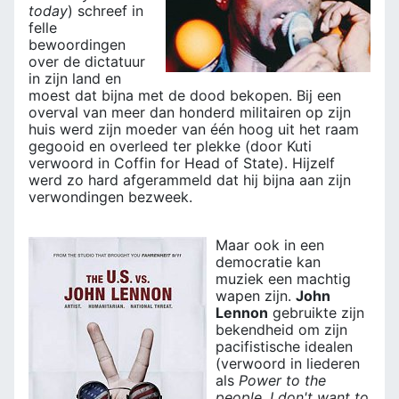
today
) schreef in
felle
bewoordingen
over de dictatuur
in zijn land en
moest dat bijna met de dood bekopen. Bij een
overval van meer dan honderd militairen op zijn
huis werd zijn moeder van één hoog uit het raam
gegooid en overleed ter plekke (door Kuti
verwoord in Coffin for Head of State). Hijzelf
werd zo hard afgerammeld dat hij bijna aan zijn
verwondingen bezweek.
Maar ook in een
democratie kan
muziek een machtig
wapen zijn.
John
Lennon
gebruikte zijn
bekendheid om zijn
pacifistische idealen
(verwoord in liederen
als
Power to the
people, I don't want to