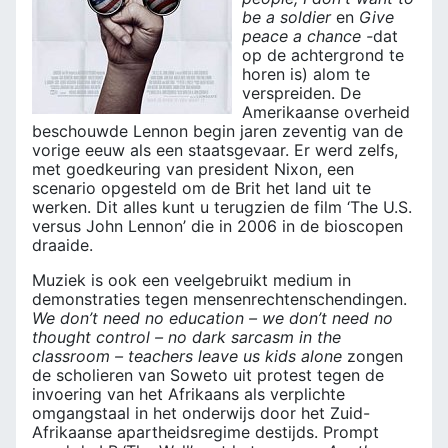
be a soldier
en
Give
peace a chance -
dat
op de achtergrond te
horen is) alom te
verspreiden. De
Amerikaanse overheid
beschouwde Lennon begin jaren zeventig van de
vorige eeuw als een staatsgevaar. Er werd zelfs,
met goedkeuring van president Nixon, een
scenario opgesteld om de Brit het land uit te
werken. Dit alles kunt u terugzien de film ‘The U.S.
versus John Lennon’ die in 2006 in de bioscopen
draaide.
Muziek is ook een veelgebruikt medium in
demonstraties tegen mensenrechten­schendingen.
We don’t need no education – we don’t need no
thought control – no dark sarcasm in the
classroom – teachers leave us kids alone
zongen
de scholieren van Soweto uit protest tegen de
invoering van het Afrikaans als verplichte
omgangstaal in het onderwijs door het Zuid-
Afrikaanse apartheidsregime destijds. Prompt