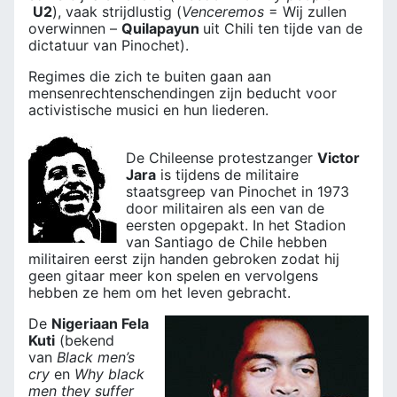
U2
), vaak strijdlustig (
Venceremos
= Wij zullen
overwinnen –
Quilapayun
uit Chili ten tijde van de
dictatuur van Pinochet).
Regimes die zich te buiten gaan aan
mensenrechtenschendingen zijn beducht voor
activistische musici en hun liederen.
De Chileense protestzanger
Victor
Jara
is tijdens de militaire
staatsgreep van Pinochet in 1973
door militairen als een van de
eersten opgepakt. In het Stadion
van Santiago de Chile hebben
militairen eerst zijn handen gebroken zodat hij
geen gitaar meer kon spelen en vervolgens
hebben ze hem om het leven gebracht.
De
Nigeriaan Fela
Kuti
(bekend
van
Black men’s
cry
en
Why black
men they suffer