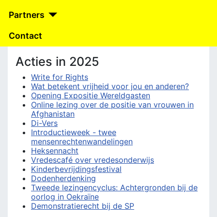
Partners
Contact
Acties in 2025
Write for Rights
Wat betekent vrijheid voor jou en anderen?
Opening Expositie Wereldgasten
Online lezing over de positie van vrouwen in
Afghanistan
Di-Vers
Introductieweek - twee
mensenrechtenwandelingen
Heksennacht
Vredescafé over vredesonderwijs
Kinderbevrijdingsfestival
Dodenherdenking
Tweede lezingencyclus: Achtergronden bij de
oorlog in Oekraïne
Demonstratierecht bij de SP