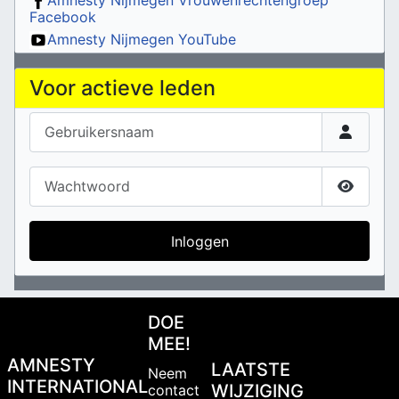
Facebook
Amnesty Nijmegen YouTube
Voor actieve leden
Gebruikersnaam
Wachtwoord
Toon w
Inloggen
DOE
MEE!
AMNESTY
LAATSTE
Neem
INTERNATIONAL
WIJZIGING
contact