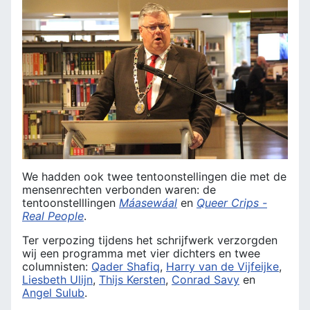
We hadden ook twee tentoonstellingen die met de
mensenrechten verbonden waren: de
tentoonstelllingen
Máasewáal
en
Queer Crips -
Real People
.
Ter verpozing tijdens het schrijfwerk verzorgden
wij een programma met vier dichters en twee
columnisten:
Qader Shafiq
,
Harry van de Vijfeijke
,
Liesbeth Ulijn
,
Thijs Kersten
,
Conrad Savy
en
Angel Sulub
.