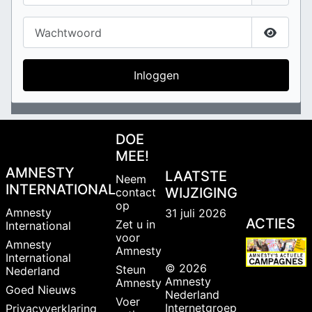
Wachtwoord
Toon w
Inloggen
DOE
MEE!
AMNESTY
LAATSTE
Neem
INTERNATIONAL
WIJZIGING
contact
op
Amnesty
31 juli 2026
ACTIES
Zet u in
International
voor
Amnesty
Amnesty
International
© 2026
Steun
Nederland
Amnesty
Amnesty
Goed Nieuws
Nederland
Voer
Internetgroep
Privacyverklaring