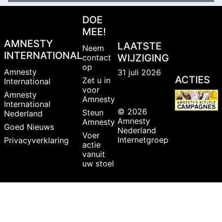
DOE
MEE!
AMNESTY
LAATSTE
Neem
INTERNATIONAL
WIJZIGING
contact
op
Amnesty
31 juli 2026
ACTIES
Zet u in
International
voor
Amnesty
Amnesty
International
© 2026
Steun
Nederland
Amnesty
Amnesty
Goed Nieuws
Nederland
Voer
Internetgroep
Privacyverklaring
actie
vanuit
uw stoel